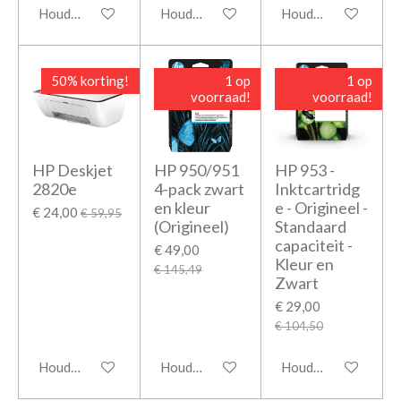
Houd mij op de hoogte
Houd mij op de hoogte
Houd mij op de hoo
50% korting!
1 op
1 op
voorraad!
voorraad!
HP Deskjet
HP 950/951
HP 953 -
2820e
4-pack zwart
Inktcartridg
en kleur
e - Origineel -
€ 24,00
€ 59,95
(Origineel)
Standaard
capaciteit -
€ 49,00
Kleur en
€ 145,49
Zwart
€ 29,00
€ 104,50
Houd mij op de hoogte
Houd mij op de hoogte
Houd mij op de hoo