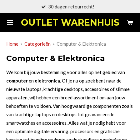
Gratis verzending!
Ga
direct
OUTLET WARENHUIS
naar
de
hoofdinhoud
Home
»
Categorieën
»
Computer & Elektronica
Computer & Elektronica
Welkom bij jouw bestemming voor alles op het gebied van
computer
en
elektronica
. Of je nu op zoek bent naar de
nieuwste laptops, krachtige desktops, accessoires of slimme
apparaten, wij hebben een breed assortiment om aan jouw
behoeften te voldoen. Van hoogwaardige componenten zoals
van krachtige laptops en desktops tot geavanceerde,
smartwatches en accessoires. Alles wat je nodig hebt voor
een optimale digitale ervaring. processors en grafische
kaarten tot handige gadgets zoals draadloze oordopjes en