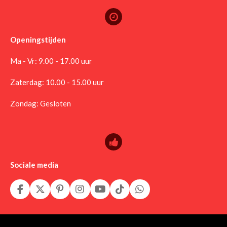
Openingstijden
Ma - Vr: 9.00 - 17.00 uur
Zaterdag: 10.00 - 15.00 uur
Zondag: Gesloten
Sociale media
F
X
P
I
Y
T
W
a
i
n
o
i
h
c
n
s
u
k
a
e
t
t
T
T
t