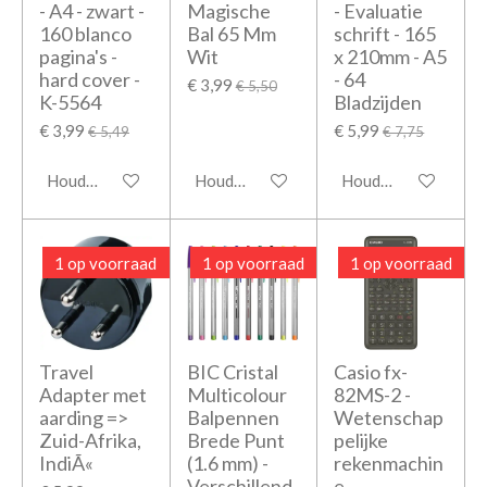
- A4 - zwart -
Magische
- Evaluatie
160 blanco
Bal 65 Mm
schrift - 165
pagina's -
Wit
x 210mm - A5
hard cover -
- 64
€ 3,99
€ 5,50
K-5564
Bladzijden
€ 3,99
€ 5,99
€ 5,49
€ 7,75
Houd mij op de hoogte
Houd mij op de hoogte
Houd mij op de hoo
1 op voorraad
1 op voorraad
1 op voorraad
Travel
BIC Cristal
Casio fx-
Adapter met
Multicolour
82MS-2 -
aarding =>
Balpennen
Wetenschap
Zuid-Afrika,
Brede Punt
pelijke
IndiÃ«
(1.6 mm) -
rekenmachin
Verschillend
e