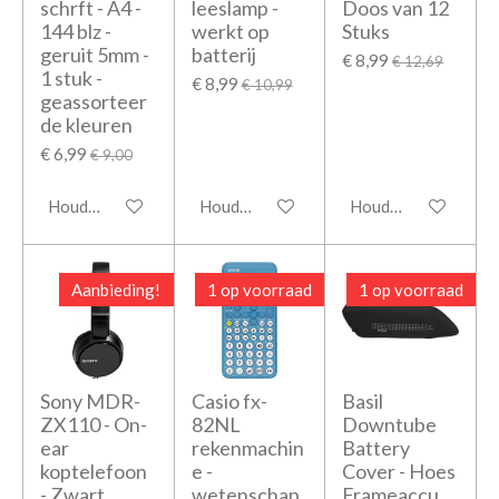
schrft - A4 -
leeslamp -
Doos van 12
144 blz -
werkt op
Stuks
geruit 5mm -
batterij
€ 8,99
€ 12,69
1 stuk -
€ 8,99
€ 10,99
geassorteer
de kleuren
€ 6,99
€ 9,00
Houd mij op de hoogte
Houd mij op de hoogte
Houd mij op de hoo
Aanbieding!
1 op voorraad
1 op voorraad
Sony MDR-
Casio fx-
Basil
ZX110 - On-
82NL
Downtube
ear
rekenmachin
Battery
koptelefoon
e -
Cover - Hoes
- Zwart
wetenschap
Frameaccu