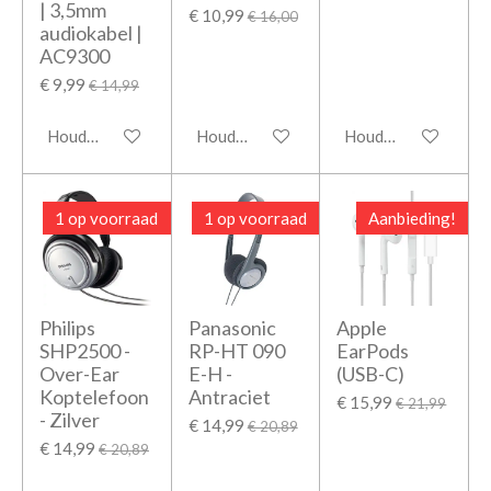
| 3,5mm
€ 10,99
€ 16,00
audiokabel |
AC9300
€ 9,99
€ 14,99
Houd mij op de hoogte
Houd mij op de hoogte
Houd mij op de hoo
1 op voorraad
1 op voorraad
Aanbieding!
Philips
Panasonic
Apple
SHP2500 -
RP-HT 090
EarPods
Over-Ear
E-H -
(USB-C)
Koptelefoon
Antraciet
€ 15,99
€ 21,99
- Zilver
€ 14,99
€ 20,89
€ 14,99
€ 20,89