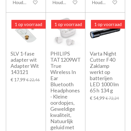
Houd mij op de hoogte
Houd mij op de hoogte
Houd mij op de hoo
1 op voorraad
1 op voorraad
1 op voorraad
SLV 1-fase
PHILIPS
Varta Night
adapter wit
TAT1209WT
Cutter F40
Adapter Wit
True
Zaklamp
143121
Wireless In
werkt op
Ear
batterijen
€ 17,99
€ 22,46
Bluetooth
LED 1000 lm
Headphones
65 h 134 g
- Kleine
€ 54,99
€ 72,24
oordopjes,
Geweldige
kwaliteit,
Natuurlijk
geluid met