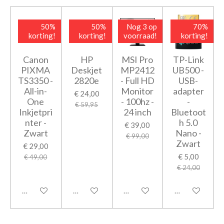
50%
50%
Nog 3 op
70%
korting!
korting!
voorraad!
korting!
Canon
HP
MSI Pro
TP-Link
PIXMA
Deskjet
MP2412
UB500 -
TS3350 -
2820e
- Full HD
USB-
All-in-
Monitor
adapter
€ 24,00
One
- 100hz -
-
€ 59,95
Inkjetpri
24 inch
Bluetoot
nter -
h 5.0
€ 39,00
Zwart
Nano -
€ 99,00
Zwart
€ 29,00
€ 5,00
€ 49,00
€ 24,00
Houd mij op de hoogte
Houd mij op de hoogte
Houd mij op de hoogte
Houd mij op d