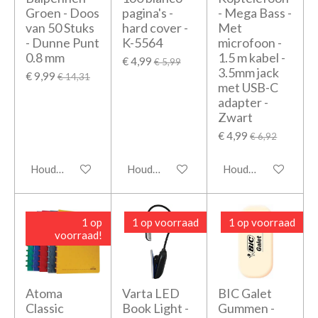
Groen - Doos
pagina's -
- Mega Bass -
van 50 Stuks
hard cover -
Met
- Dunne Punt
K-5564
microfoon -
0.8 mm
1.5 m kabel -
€ 4,99
€ 5,99
3.5mm jack
€ 9,99
€ 14,31
met USB-C
adapter -
Zwart
€ 4,99
€ 6,92
Houd mij op de hoogte
Houd mij op de hoogte
Houd mij op de hoo
1 op
1 op voorraad
1 op voorraad
voorraad!
Atoma
Varta LED
BIC Galet
Classic
Book Light -
Gummen -