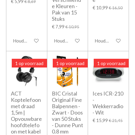
€ 5,99
€ 8,69
e Kleuren -
€ 10,99
€ 16,50
Pak van 15
Stuks
€ 7,99
€ 10,95
Houd mij op de hoogte
Houd mij op de hoogte
Houd mij op de hoo
1 op voorraad
1 op voorraad
1 op voorraad
ACT
BIC Cristal
Ices ICR-210
Koptelefoon
Original Fine
-
met draad
Balpennen -
Wekkerradio
1,5m |
Zwart - Doos
- Wit
Opvouwbare
van 50 Stuks
€ 15,99
€ 21,45
hoofdtelefo
- Dunne Punt
on met kabel
0.8 mm