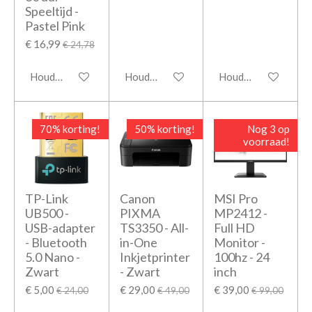
Speeltijd -
Pastel Pink
€ 16,99
€ 24,78
Houd mij op de hoogte
Houd mij op de hoogte
Houd mij op de hoo
70% korting!
50% korting!
Nog 3 op
voorraad!
TP-Link
Canon
MSI Pro
UB500 -
PIXMA
MP2412 -
USB-adapter
TS3350 - All-
Full HD
- Bluetooth
in-One
Monitor -
5.0 Nano -
Inkjetprinter
100hz - 24
Zwart
- Zwart
inch
€ 5,00
€ 29,00
€ 39,00
€ 24,00
€ 49,00
€ 99,00