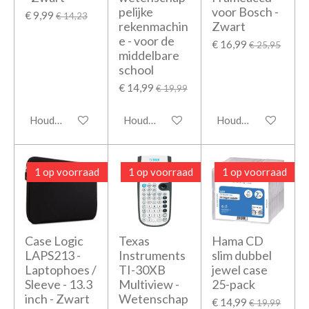
pelijke
voor Bosch -
€ 9,99
€ 14,23
rekenmachin
Zwart
e - voor de
€ 16,99
€ 25,95
middelbare
school
€ 14,99
€ 19,99
Houd mij op de hoogte
Houd mij op de hoogte
Houd mij op de hoo
1 op voorraad
1 op voorraad
1 op voorraad
Case Logic
Texas
Hama CD
LAPS213 -
Instruments
slim dubbel
Laptophoes /
TI-30XB
jewel case
Sleeve - 13.3
Multiview -
25-pack
inch - Zwart
Wetenschap
€ 14,99
€ 19,99