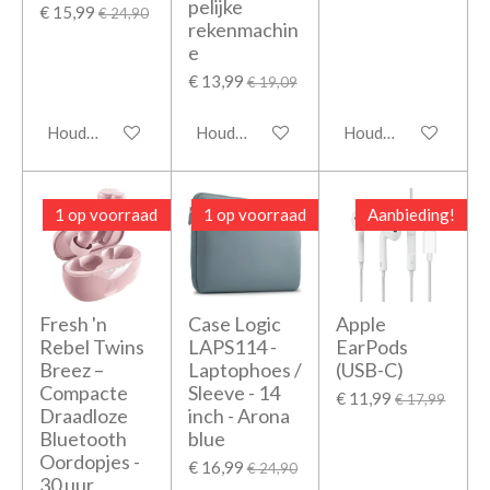
pelijke
€ 15,99
€ 24,90
rekenmachin
e
€ 13,99
€ 19,09
Houd mij op de hoogte
Houd mij op de hoogte
Houd mij op de hoo
1 op voorraad
1 op voorraad
Aanbieding!
Fresh 'n
Case Logic
Apple
Rebel Twins
LAPS114 -
EarPods
Breez –
Laptophoes /
(USB-C)
Compacte
Sleeve - 14
€ 11,99
€ 17,99
Draadloze
inch - Arona
Bluetooth
blue
Oordopjes -
€ 16,99
€ 24,90
30 uur