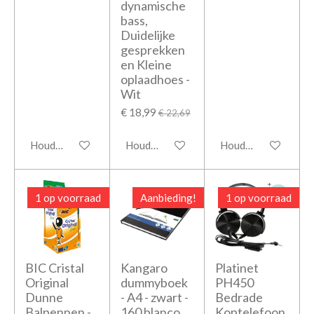
dynamische
bass,
Duidelijke
gesprekken
en Kleine
oplaadhoes -
Wit
€ 18,99
€ 22,69
Houd mij op de hoogte
Houd mij op de hoogte
Houd mij op de hoo
1 op voorraad
Aanbieding!
1 op voorraad
BIC Cristal
Kangaro
Platinet
Original
dummyboek
PH450
Dunne
- A4 - zwart -
Bedrade
Balpennen -
160 blanco
Koptelefoon