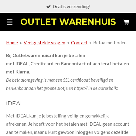
Gratis verzending!
Ga
direct
OUTLET WARENHUIS
naar
de
hoofdinhoud
Home
»
Veelgestelde vragen
»
Contact
»
Betaalmethoden
Bij Outletwarenhuis.nl kun je betalen
met
iDEAL
,
Creditcard en Bancontact of achteraf betalen
met Klarna.
De betaalomgeving is met een SSL certificaat beveiligd en
herkenbaar aan het groene slotje en https:// in de adresbalk:
iDEAL
Met iDEAL kun je je bestelling veilig en gemakkelijk
afrekenen. Je hoeft voor het betalen met iDEAL geen account
aan te maken, maar u kunt gewoon inloggen volgens dezelfde