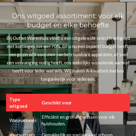
Ons witgoed assortiment: voor elk
budget en elke behoefte
Bij Outlet Warenhuis vindt u een uitgebreide selectie witgoed
met kortingen tot wel 70%. Of u nu een beperkt budget heeft,
een gezin wilt voorzien van betrouwbare apparaten, of snel
een vervanging nodig heeft, ons wekelijks wisselende aanbod
heeft voor ieder wat wils. Wij maken A-kwaliteit merken
toegankelijk voor iedereen.
Type
Geschikt voor
witgoed
Efficiënt en grondig wassen voor elk
Wasmachines
huishouden.
Vaatwassers
Gemakkelijk en snel uw vaat schoon.