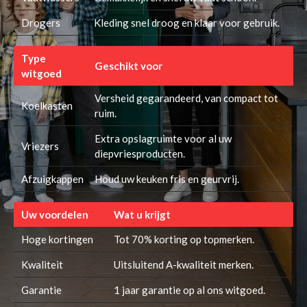
Drogers
Kleding snel droog en klaar voor gebruik.
Type
Geschikt voor
witgoed
Versheid gegarandeerd, van compact tot
Koelkasten
ruim.
Extra opslagruimte voor al uw
Vriezers
diepvriesproducten.
Afzuigkappen
Houd uw keuken fris en geurvrij.
Uw voordelen
Wat u krijgt
Hoge kortingen
Tot 70% korting op topmerken.
Kwaliteit
Uitsluitend A-kwaliteit merken.
Garantie
1 jaar garantie op al ons witgoed.