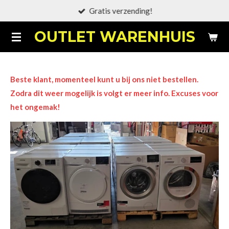
Gratis verzending!
Ga
direct
OUTLET WARENHUIS
naar
de
hoofdinhoud
Beste klant, momenteel kunt u bij ons niet bestellen.
Zodra dit weer mogelijk is volgt er meer info. Excuses voor
het ongemak!