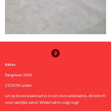
Adres
Bargelaan 200A
2333CW Leiden
Let op bovenstaand adres is niet onze winkeladres, dit betreft
onze zakelijke adres! Winkel adres volgt nog!