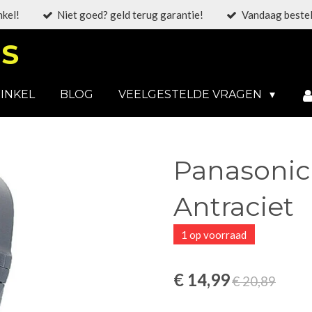
nkel!
Niet goed? geld terug garantie!
Vandaag bestel
S
INKEL
BLOG
VEELGESTELDE VRAGEN
Panasonic
Antraciet
1 op voorraad
€ 14,99
€ 20,89