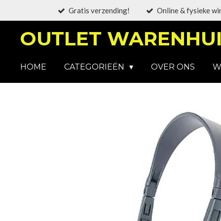
Gratis verzending!
Online & fysieke wi
Ga
direct
OUTLET WARENHUI
naar
de
hoofdinhoud
HOME
CATEGORIEËN
OVER ONS
W