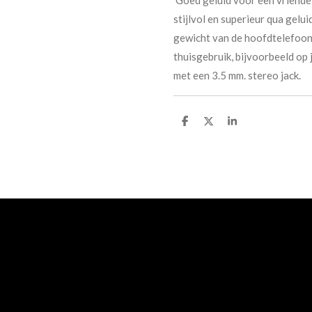
stijlvol en superieur qua gelu
gewicht van de hoofdtelefoon
thuisgebruik, bijvoorbeeld op
met een 3.5 mm. stereo jack.
D
D
S
e
e
h
l
e
a
e
l
r
n
e