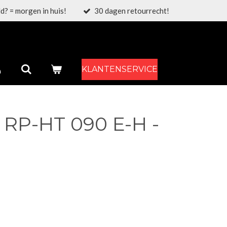
d? = morgen in huis!
30 dagen retourrecht!
KLANTENSERVICE
 RP-HT 090 E-H -