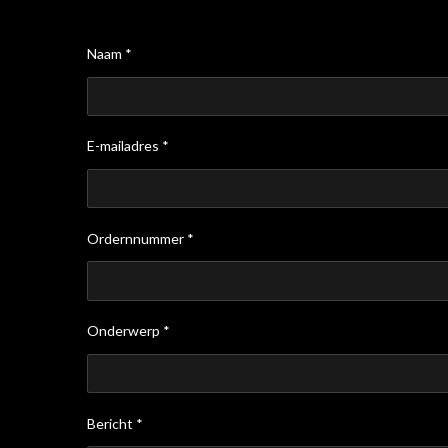
Naam *
E-mailadres *
Ordernnummer *
Onderwerp *
Bericht *