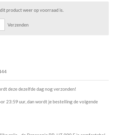
it product weer op voorraad is.
Verzenden
444
ordt deze dezelfde dag nog verzonden!
or 23:59 uur, dan wordt je bestelling de volgende
ijke prijs - de Panasonic RP-HT 090 E is comfortabel,