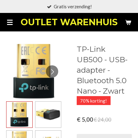
Gratis verzending!
Ga
direct
OUTLET WARENHUIS
naar
de
hoofdinhoud
TP-Link
UB500 - USB-
adapter -
Bluetooth 5.0
Nano - Zwart
70% korting!
€ 5,00
€ 24,00