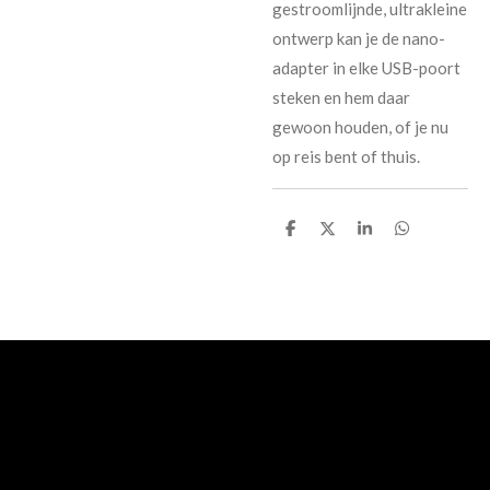
gestroomlijnde, ultrakleine
ontwerp kan je de nano-
adapter in elke USB-poort
steken en hem daar
gewoon houden, of je nu
op reis bent of thuis.
D
D
S
D
e
e
h
e
l
e
a
l
e
l
r
e
n
e
n