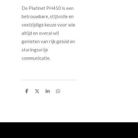
De Platinet PH450 is een
betrouwbare, stijlvolle en
veelzijdige keuze voor wie
altijd en overal wil
genieten van rijk geluid en
storingsvrije
communicatie.
D
D
S
D
e
e
h
e
l
e
a
l
e
l
r
e
n
e
n