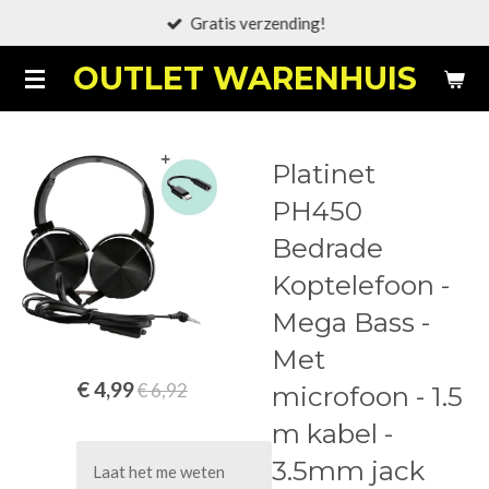
Gratis verzending!
Ga
direct
OUTLET WARENHUIS
naar
de
hoofdinhoud
Platinet
PH450
Bedrade
Koptelefoon -
Mega Bass -
Met
€ 4,99
€ 6,92
microfoon - 1.5
m kabel -
3.5mm jack
Laat het me weten