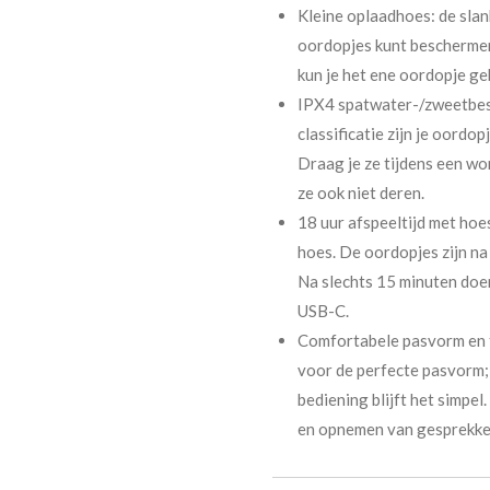
Kleine oplaadhoes: de slank
oordopjes kunt beschermen
kun je het ene oordopje ge
IPX4 spatwater-/zweetbest
classificatie zijn je oordo
Draag je ze tijdens een wo
ze ook niet deren.
18 uur afspeeltijd met hoes
hoes. De oordopjes zijn na 
Na slechts 15 minuten doen
USB-C.
Comfortabele pasvorm en t
voor de perfecte pasvorm; 
bediening blijft het simpe
en opnemen van gesprekke