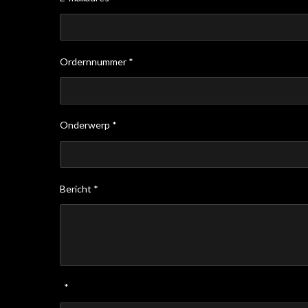
Ordernnummer *
Onderwerp *
Bericht *
*