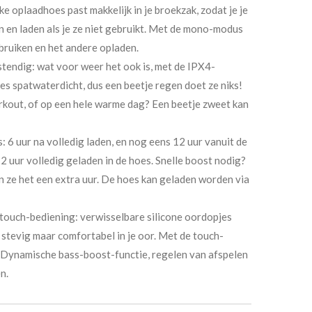
e oplaadhoes past makkelijk in je broekzak, zodat je je
 en laden als je ze niet gebruikt. Met de mono-modus
bruiken en het andere opladen.
endig: wat voor weer het ook is, met de IPX4-
pjes spatwaterdicht, dus een beetje regen doet ze niks!
rkout, of op een hele warme dag? Een beetje zweet kan
: 6 uur na volledig laden, en nog eens 12 uur vanuit de
2 uur volledig geladen in de hoes. Snelle boost nodig?
 ze het een extra uur. De hoes kan geladen worden via
ouch-bediening: verwisselbare silicone oordopjes
stevig maar comfortabel in je oor. Met de touch-
l. Dynamische bass-boost-functie, regelen van afspelen
n.