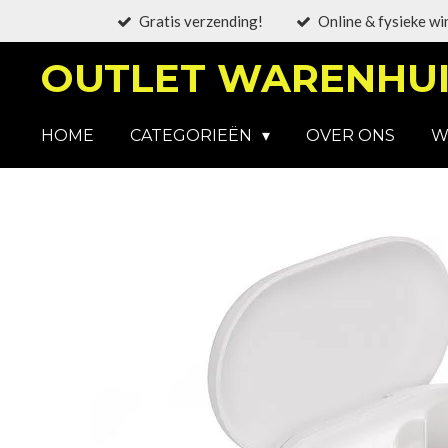
Gratis verzending!
Online & fysieke wi
Ga
direct
OUTLET WARENHUI
naar
de
hoofdinhoud
HOME
CATEGORIEËN
OVER ONS
W