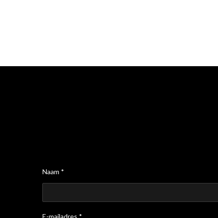
Naam *
E-mailadres *