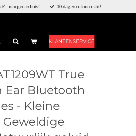
d? = morgen in huis!
30 dagen retourrecht!
KLANTENSERVICE
AT1209WT True
n Ear Bluetooth
s - Kleine
, Geweldige