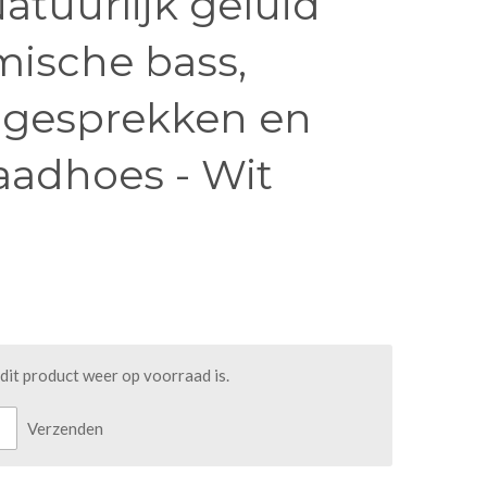
Natuurlijk geluid
ische bass,
e gesprekken en
aadhoes - Wit
it product weer op voorraad is.
Verzenden