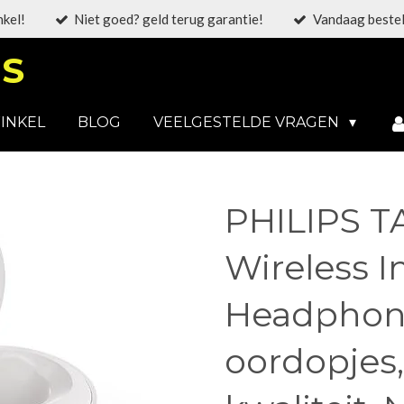
nkel!
Niet goed? geld terug garantie!
Vandaag bestel
S
INKEL
BLOG
VEELGESTELDE VRAGEN
PHILIPS T
Wireless I
Headphone
oordopjes