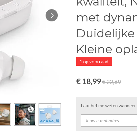
kwaliteit, 
met dynam
Duidelijk
Kleine opl
1 op voorraad
€ 18,99
€ 22,69
Laat het me weten wanneer d