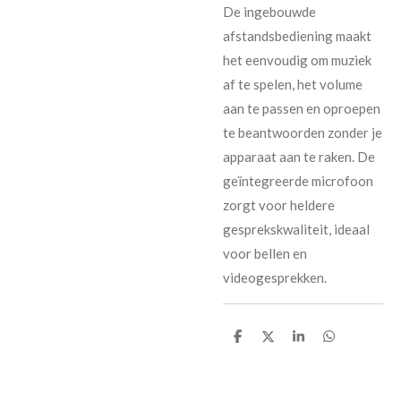
De ingebouwde
afstandsbediening maakt
het eenvoudig om muziek
af te spelen, het volume
aan te passen en oproepen
te beantwoorden zonder je
apparaat aan te raken. De
geïntegreerde microfoon
zorgt voor heldere
gesprekskwaliteit, ideaal
voor bellen en
videogesprekken.
D
D
S
D
e
e
h
e
l
e
a
l
e
l
r
e
n
e
n