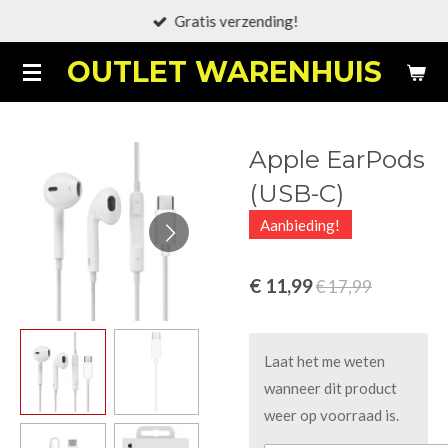
Gratis verzending!
Ga
direct
OUTLET WARENHUIS
naar
de
hoofdinhoud
Apple EarPods
(USB-C)
Aanbieding!
€ 11,99
€ 17,99
Laat het me weten
wanneer dit product
weer op voorraad is.