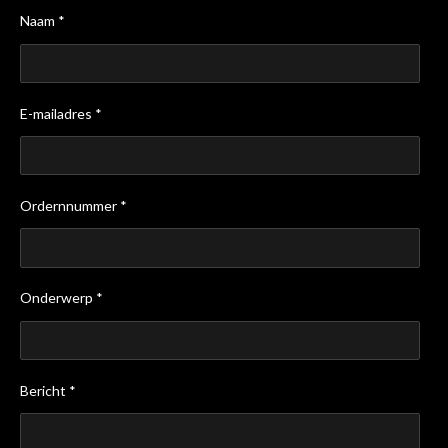
Naam *
E-mailadres *
Ordernnummer *
Onderwerp *
Bericht *