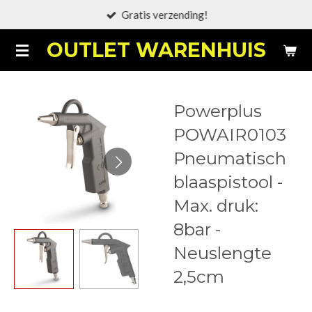
Gratis verzending!
Ga
direct
OUTLET WARENHUIS
naar
de
hoofdinhoud
Powerplus
POWAIR0103
Pneumatisch
blaaspistool -
Max. druk:
8bar -
Neuslengte
2,5cm