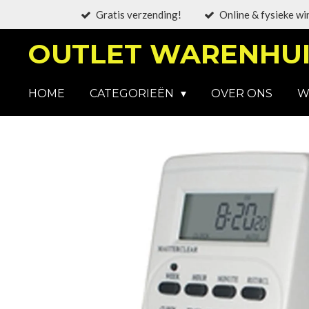
Gratis verzending!
Online & fysieke wi
Ga
direct
OUTLET WARENHUI
naar
de
hoofdinhoud
HOME
CATEGORIEËN
OVER ONS
W