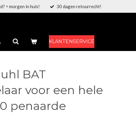
d? = morgen in huis!
30 dagen retourrecht!
KLANTENSERVICE
uhl BAT
laar voor een hele
0 penaarde