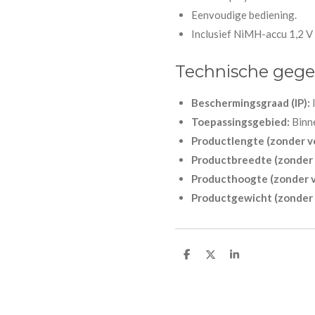
Eenvoudige bediening.
Inclusief NiMH-accu 1,2 V >
Technische geg
Beschermingsgraad (IP):
Toepassingsgebied:
Binn
Productlengte (zonder v
Productbreedte (zonder 
Producthoogte (zonder v
Productgewicht (zonder 
D
D
S
e
e
h
l
e
a
e
l
r
n
e