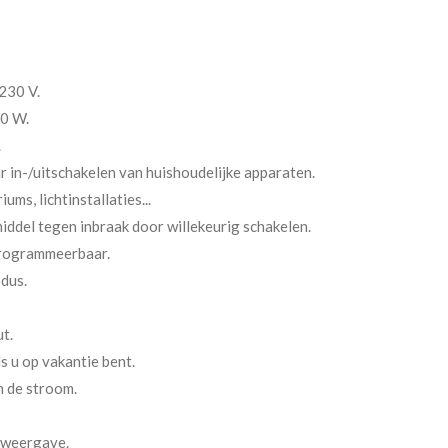
230 V.
0 W.
.
 in-/uitschakelen van huishoudelijke apparaten.
ms, lichtinstallaties...
middel tegen inbraak door willekeurig schakelen.
programmeerbaar.
dus.
t.
 u op vakantie bent.
n de stroom.
nweergave.