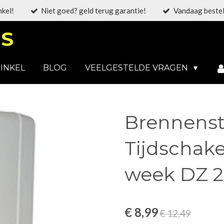
nkel!
Niet goed? geld terug garantie!
Vandaag bestel
S
INKEL
BLOG
VEELGESTELDE VRAGEN
Brennenst
Tijdschake
week DZ 2
€ 8,99
€ 12,49