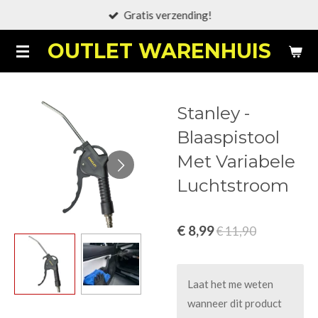
Gratis verzending!
Ga
direct
OUTLET WARENHUIS
naar
de
hoofdinhoud
Stanley -
Blaaspistool
Met Variabele
Luchtstroom
€ 8,99
€ 11,90
Laat het me weten
wanneer dit product