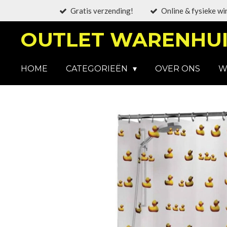
Gratis verzending!
Online & fysieke wi
Ga
direct
OUTLET WARENHUI
naar
de
hoofdinhoud
HOME
CATEGORIEËN
OVER ONS
W