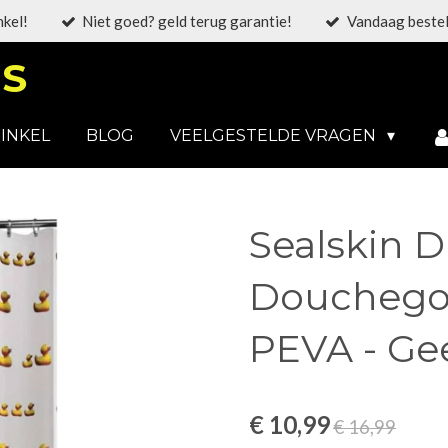
nkel!
Niet goed? geld terug garantie!
Vandaag bestel
S
INKEL
BLOG
VEELGESTELDE VRAGEN
Sealskin 
Douchegor
PEVA - Ge
€ 10,99
€ 16,99