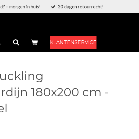
d? = morgen in huis!
30 dagen retourrecht!
KLANTENSERVICE
Duckling
dijn 180x200 cm -
el