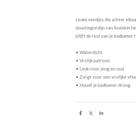
Leuke eendjes die achter elka
douchegordijn van Sealskin heb
blijft de rest van je badkamer
• Waterdicht
• Vrolijk patroon
• Leuk voor jong en oud
• Zorgt voor een vrolijke sfee
• Houdt je badkamer droog
D
D
S
e
e
h
l
e
a
e
l
r
n
e