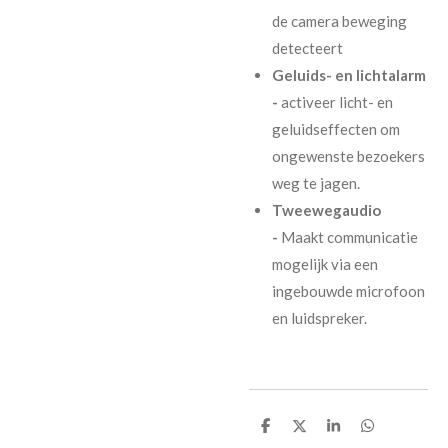
de camera beweging
detecteert
Geluids- en lichtalarm
-
activeer licht- en
geluidseffecten om
ongewenste bezoekers
weg te jagen.
Tweewegaudio
-
Maakt communicatie
mogelijk via een
ingebouwde microfoon
en luidspreker.
D
D
S
D
e
e
h
e