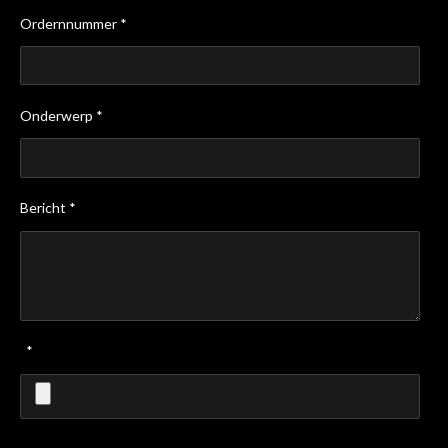
Ordernnummer *
Onderwerp *
Bericht *
*