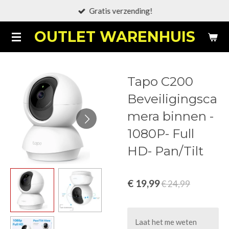
Gratis verzending!
Ga
direct
OUTLET WARENHUIS
naar
de
hoofdinhoud
Tapo C200
Beveiligingsca
mera binnen -
1080P- Full
HD- Pan/Tilt
€ 19,99
€ 24,99
Laat het me weten