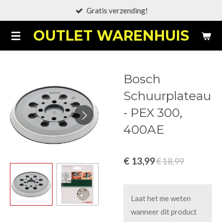
Gratis verzending!
Ga
direct
OUTLET WARENHUIS
naar
de
hoofdinhoud
Bosch
Schuurplateau
- PEX 300,
400AE
€ 13,99
€ 18,99
Laat het me weten
wanneer dit product