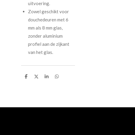
uitvoering.
Zowel geschikt voor
douchedeuren met 6
mm als 8 mm glas,
zonder aluminium
profiel aan de zijkant
van het glas.
D
D
S
D
e
e
h
e
l
e
a
l
e
l
r
e
n
e
n