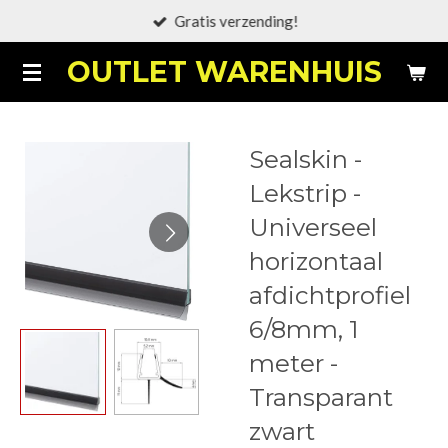
Gratis verzending!
Ga
direct
OUTLET WARENHUIS
naar
de
hoofdinhoud
Sealskin -
Lekstrip -
Universeel
horizontaal
afdichtprofiel
6/8mm, 1
meter -
Transparant
zwart