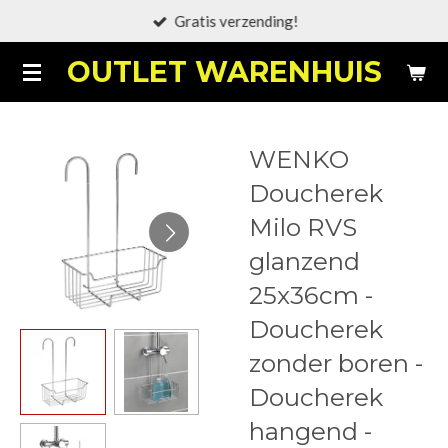
Gratis verzending!
Ga
direct
OUTLET WARENHUIS
naar
de
hoofdinhoud
WENKO
Doucherek
Milo RVS
glanzend
25x36cm -
Doucherek
zonder boren -
Doucherek
hangend -