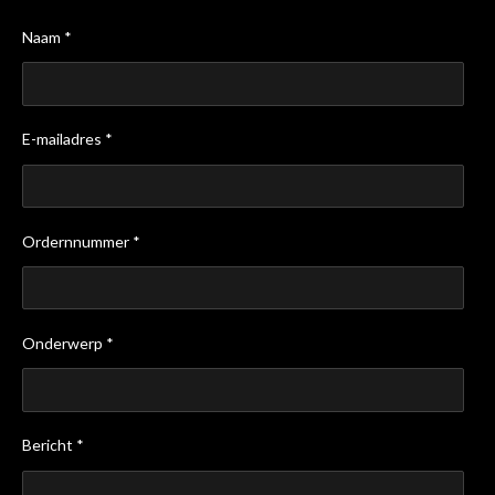
Naam *
E-mailadres *
Ordernnummer *
Onderwerp *
Bericht *