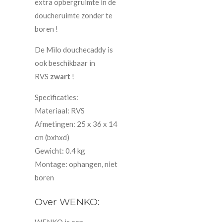
extra opbergruimte in de
doucheruimte zonder te
boren !
De Milo douchecaddy is
ook beschikbaar in
RVS
zwart
!
Specificaties:
Materiaal: RVS
Afmetingen: 25 x 36 x 14
cm (bxhxd)
Gewicht: 0.4 kg
Montage: ophangen, niet
boren
Over WENKO: