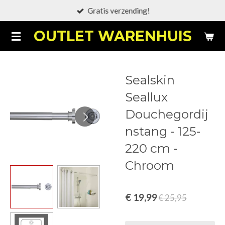
Gratis verzending!
Ga
direct
OUTLET WARENHUIS
naar
de
hoofdinhoud
Sealskin
Seallux
Douchegordij
nstang - 125-
220 cm -
Chroom
€ 19,99
€ 25,95