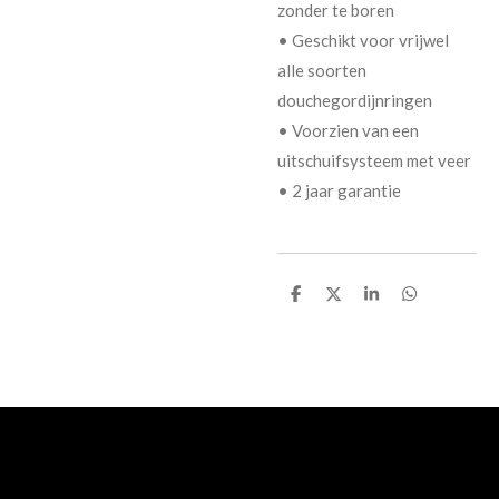
zonder te boren
• Geschikt voor vrijwel
alle soorten
douchegordijnringen
• Voorzien van een
uitschuifsysteem met veer
• 2 jaar garantie
D
D
S
D
e
e
h
e
l
e
a
l
e
l
r
e
n
e
n