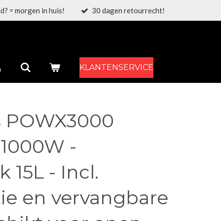
d? = morgen in huis!
30 dagen retourrecht!
KLANTENSERVICE
s POWX3000
 1000W -
15L - Incl.
tie en vervangbare