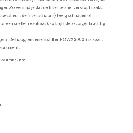
er. Zo vermijd je dat de filter te snel verstopt raakt.
poetsbeurt de filter schoon (stevig schudden of
 een sneller resultaat), zo blijft de aszuiger krachtig
vangen? De hoogrendementsfilter POWX3000B is apart
sortiment.
e kenmerken:
m