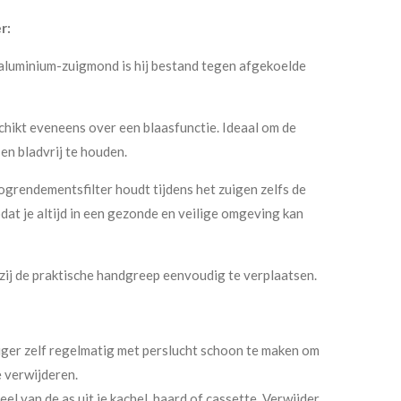
r:
 aluminium-zuigmond is hij bestand tegen afgekoelde
chikt eveneens over een blaasfunctie. Ideaal om de
 en bladvrij te houden.
rendementsfilter houdt tijdens het zuigen zelfs de
odat je altijd in een gezonde en veilige omgeving kan
kzij de praktische handgreep eenvoudig te verplaatsen.
iger zelf regelmatig met perslucht schoon te maken om
te verwijderen.
el van de as uit je kachel, haard of cassette. Verwijder