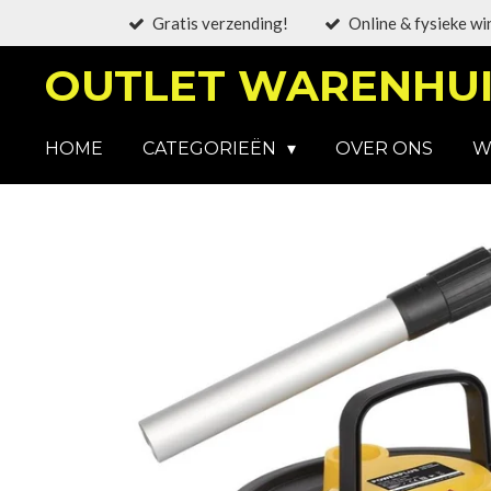
Gratis verzending!
Online & fysieke wi
Ga
direct
OUTLET WARENHUI
naar
de
hoofdinhoud
HOME
CATEGORIEËN
OVER ONS
W