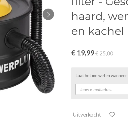
filter - Ge
haard, wer
en kachel
€ 19,99
€ 25,00
Laat het me weten wanneer d
Uitverkocht