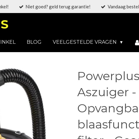
nkel!
Niet goed? geld terug garantie!
Vandaag bestel
S
INKEL
BLOG
VEELGESTELDE VRAGEN
Powerplu
Aszuiger -
Opvangbak 
blaasfunc