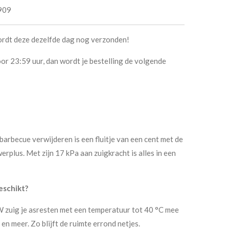
909
ordt deze dezelfde dag nog verzonden!
or 23:59 uur, dan wordt je bestelling de volgende
barbecue verwijderen is een fluitje van een cent met de
lus. Met zijn 17 kPa aan zuigkracht is alles in een
eschikt?
 zuig je asresten met een temperatuur tot 40 °C mee
 en meer. Zo blijft de ruimte errond netjes.