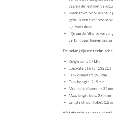
daarna de rest met de aszuig
Maak zowel voor als na je 
gebruik een compressor voor
zijn werk doen.
Tijd om de filter te ver
verkrijgbaar binnen ons as
De belangrijkste technisch
Zuigkracht: 17 kPa
Capaciteit tank: { 13221 }
Tank diameter: 295 mm
Tank hoogte: 215 mm
Mondstuk diameter: 34 m
Max. lengte buis: 230 mm
Lengte stroomkabel: 1.2 m
Wat zit er in de verpakking?