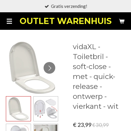
Gratis verzending!
Ga
direct
OUTLET WARENHUIS
naar
de
hoofdinhoud
vidaXL -
Toiletbril -
soft-close -
met - quick-
release -
ontwerp -
vierkant - wit
€ 23,99
€ 30,99