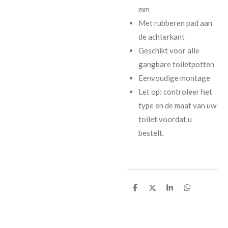
mm
Met rubberen pad aan
de achterkant
Geschikt voor alle
gangbare toiletpotten
Eenvoudige montage
Let op: controleer het
type en de maat van uw
toilet voordat u
bestelt.
D
D
S
D
e
e
h
e
l
e
a
l
e
l
r
e
n
e
n