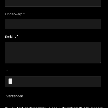
Onderwerp *
Bericht *
*
Verzenden
© 2025 Outlet Warenhuis - Goed & Voordelig ®. Alle rechten