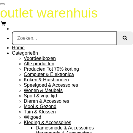
Ga
outlet warenhuis
direct
naar
de
hoofdinhoud
Home
Categorieën
Voordeelboxen
Alle producten
Producten Tot 70% korting
Computer & Elektronica
Koken & Huishouden
Speelgoed & Accessoires
Wonen & Meubels
Sport & vrije tijd
Dieren & Accessoires
Mooi & Gezond
Tuin & Klussen
Witgoed
Kleding & Accessoires
Damesmode & Accessoires