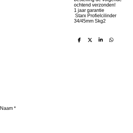
ochtend verzonden!
1 jaar garantie
Starx Profielcilinder
34/45mm Skg2
D
D
S
D
e
e
h
e
l
e
a
l
e
l
r
e
n
e
n
Naam *