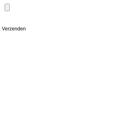
Verzenden
© 2025 Outlet Warenhuis - Goed & Voordelig ®. Alle
rechten voorbehouden.