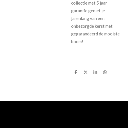
collectie met 5 jaar
garantie geniet je
jarenlang van een
onbezorgde kerst met
gegarandeerd de mooiste
boom!
D
D
S
D
e
e
h
e
l
e
a
l
e
l
r
e
n
e
n