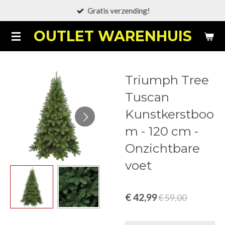
Gratis verzending!
Ga
direct
OUTLET WARENHUIS
naar
de
hoofdinhoud
Triumph Tree
Tuscan
Kunstkerstboo
m - 120 cm -
Onzichtbare
voet
€ 42,99
€ 59,00