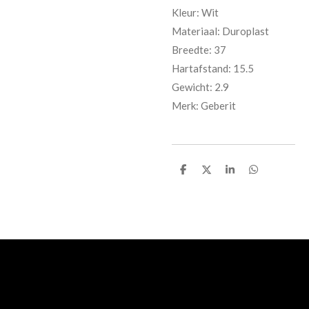
Kleur: Wit
Materiaal: Duroplast
Breedte: 37
Hartafstand: 15.5
Gewicht: 2.9
Merk: Geberit
D
D
S
D
e
e
h
e
l
e
a
l
e
l
r
e
n
e
n