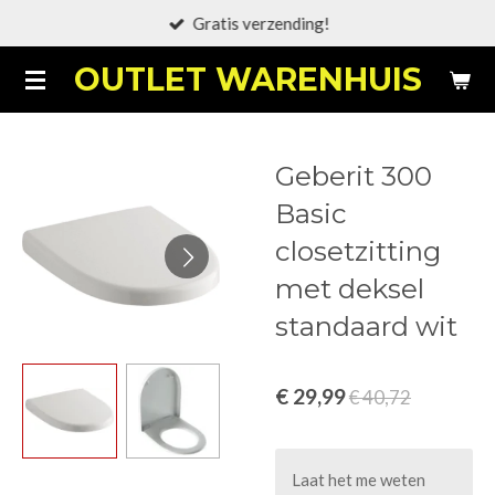
Gratis verzending!
Ga
direct
OUTLET WARENHUIS
naar
de
hoofdinhoud
Geberit 300
Basic
closetzitting
met deksel
standaard wit
€ 29,99
€ 40,72
Laat het me weten