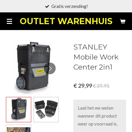
Gratis verzending!
Ga
direct
OUTLET WARENHUIS
naar
de
hoofdinhoud
STANLEY
Mobile Work
Center 2in1
€ 29,99
€ 39,95
Laat het me weten
wanneer dit product
weer op voorraad is.