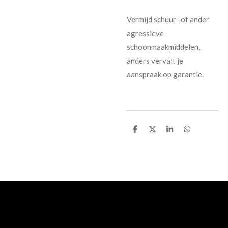
Vermijd schuur- of ander
agressieve
schoonmaakmiddelen,
anders vervalt je
aanspraak op garantie.
D
D
S
D
e
e
h
e
l
e
a
l
e
l
r
e
n
e
n