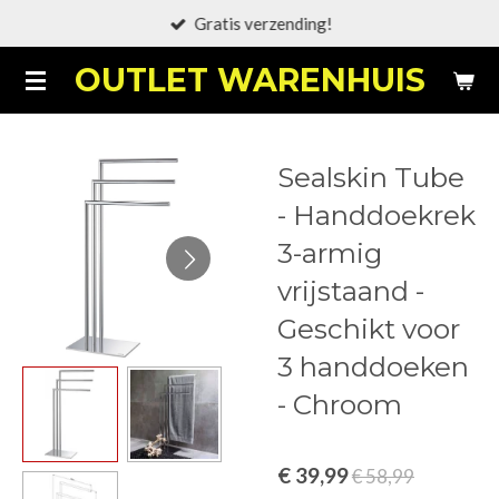
Gratis verzending!
Ga
direct
OUTLET WARENHUIS
naar
de
hoofdinhoud
Sealskin Tube
- Handdoekrek
3-armig
vrijstaand -
Geschikt voor
3 handdoeken
- Chroom
€ 39,99
€ 58,99