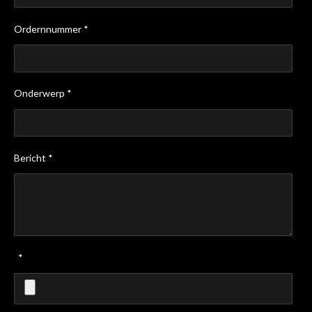
Ordernnummer *
Onderwerp *
Bericht *
*