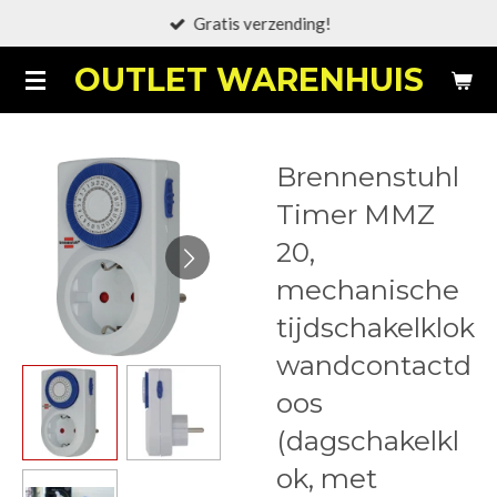
Gratis verzending!
Ga
direct
OUTLET WARENHUIS
naar
de
hoofdinhoud
Brennenstuhl
Timer MMZ
20,
mechanische
tijdschakelklok
wandcontactd
oos
(dagschakelkl
ok, met