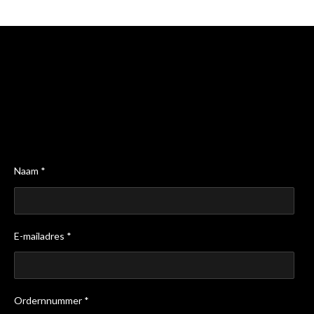
n
e
n
Naam *
E-mailadres *
Ordernnummer *