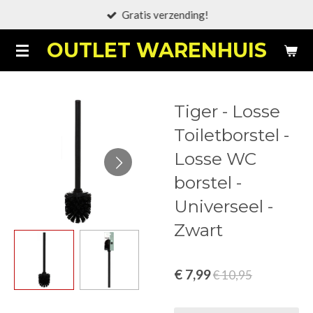
Gratis verzending!
Ga
direct
OUTLET WARENHUIS
naar
de
hoofdinhoud
Tiger - Losse
Toiletborstel -
Losse WC
borstel -
Universeel -
Zwart
€ 7,99
€ 10,95