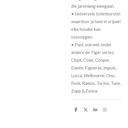
die jarenlang meegaan.
• Universele toiletborstel
waardoor je hem in vrijwel
elke houder kan
toevoegen.
• Past ook met onder
andere de Tiger series;
Cliqit, Colar, Cooper,
Dante, Figueras, Impuls,
Lucca, Melbourne, Onu,
Puck, Ramos, Torino, Tune,
Zapp & Zenna
D
D
S
D
e
e
h
e
l
e
a
l
e
l
r
e