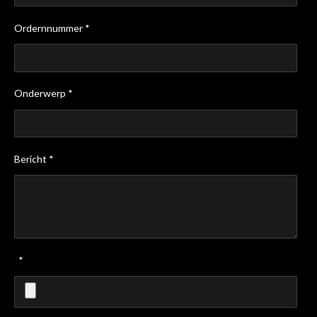
Ordernnummer *
Onderwerp *
Bericht *
*