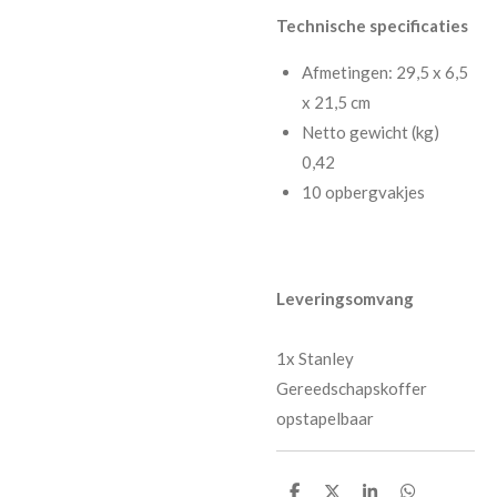
Technische specificaties
Afmetingen: 29,5 x 6,5
x 21,5 cm
Netto gewicht (kg)
0,42
10 opbergvakjes
Leveringsomvang
1x Stanley
Gereedschapskoffer
opstapelbaar
D
D
S
D