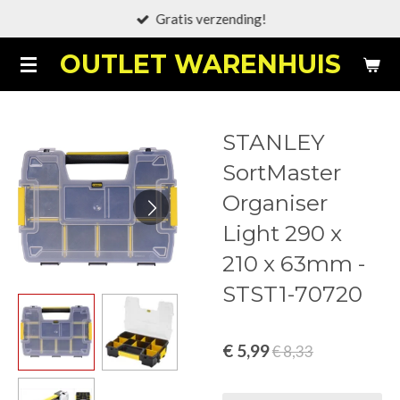
Gratis verzending!
Ga
direct
OUTLET WARENHUIS
naar
de
hoofdinhoud
STANLEY
SortMaster
Organiser
Light 290 x
210 x 63mm -
STST1-70720
€ 5,99
€ 8,33