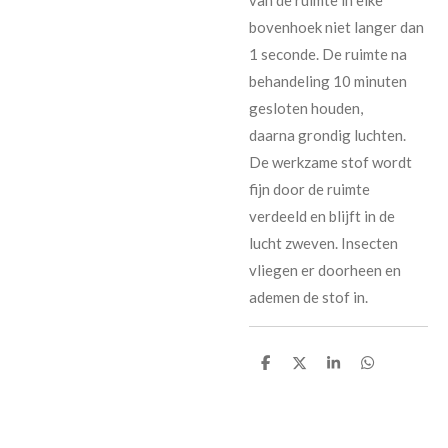
bovenhoek niet langer dan
1 seconde. De ruimte na
behandeling 10 minuten
gesloten houden,
daarna grondig luchten.
De werkzame stof wordt
fijn door de ruimte
verdeeld en blijft in de
lucht zweven. Insecten
vliegen er doorheen en
ademen de stof in.
D
D
S
D
e
e
h
e
l
e
a
l
e
l
r
e
n
e
n