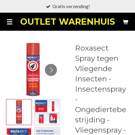
Gratis verzending!
Ga
direct
OUTLET WARENHUIS
naar
de
hoofdinhoud
Roxasect
Spray tegen
Vliegende
Insecten -
Insectenspray
-
Ongediertebe
strijding -
Vliegenspray -