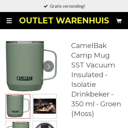
Gratis verzending!
Ga
direct
OUTLET WARENHUIS
naar
de
hoofdinhoud
CamelBak
Camp Mug
SST Vacuum
Insulated -
Isolatie
Drinkbeker -
350 ml - Groen
(Moss)