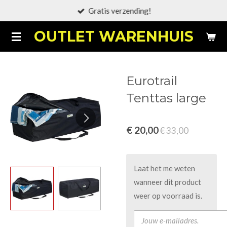
Gratis verzending!
Ga
direct
OUTLET WARENHUIS
naar
de
hoofdinhoud
Eurotrail
Tenttas large
€ 20,00
€ 33,00
Laat het me weten
wanneer dit product
weer op voorraad is.