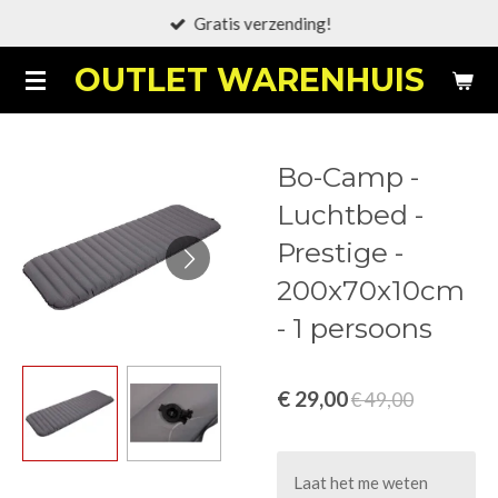
Gratis verzending!
Ga
direct
OUTLET WARENHUIS
naar
de
hoofdinhoud
Bo-Camp -
Luchtbed -
Prestige -
200x70x10cm
- 1 persoons
€ 29,00
€ 49,00
Laat het me weten