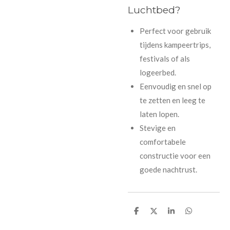
Luchtbed?
Perfect voor gebruik
tijdens kampeertrips,
festivals of als
logeerbed.
Eenvoudig en snel op
te zetten en leeg te
laten lopen.
Stevige en
comfortabele
constructie voor een
goede nachtrust.
D
D
S
D
e
e
h
e
l
e
a
l