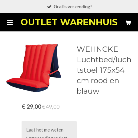
Gratis verzending!
Ga
direct
OUTLET WARENHUIS
naar
de
hoofdinhoud
WEHNCKE
Luchtbed/luch
tstoel 175x54
cm rood en
blauw
€ 29,00
€ 49,00
Laat het me weten