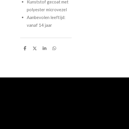
Kunststof gecoat met
polyester microvezel
Aanbevolen leeftijd:
vanaf 14 jaar
D
D
S
D
e
e
h
e
l
e
a
l
e
l
r
e
n
e
n