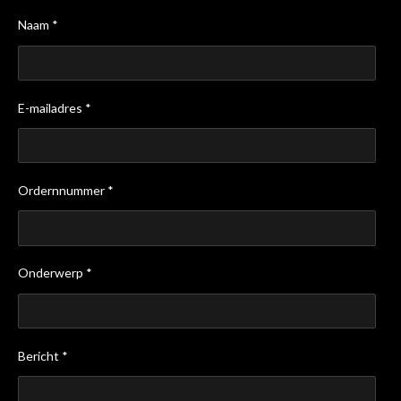
Naam *
E-mailadres *
Ordernnummer *
Onderwerp *
Bericht *