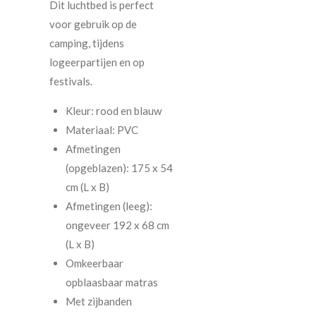
Dit luchtbed is perfect
voor gebruik op de
camping, tijdens
logeerpartijen en op
festivals.
Kleur: rood en blauw
Materiaal: PVC
Afmetingen
(opgeblazen): 175 x 54
cm (L x B)
Afmetingen (leeg):
ongeveer 192 x 68 cm
(L x B)
Omkeerbaar
opblaasbaar matras
Met zijbanden