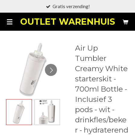
Gratis verzending!
Ga
direct
OUTLET WARENHUIS
naar
de
hoofdinhoud
Air Up
Tumbler
Creamy White
starterskit -
700ml Bottle -
Inclusief 3
pods - wit -
drinkfles/beke
r - hydraterend