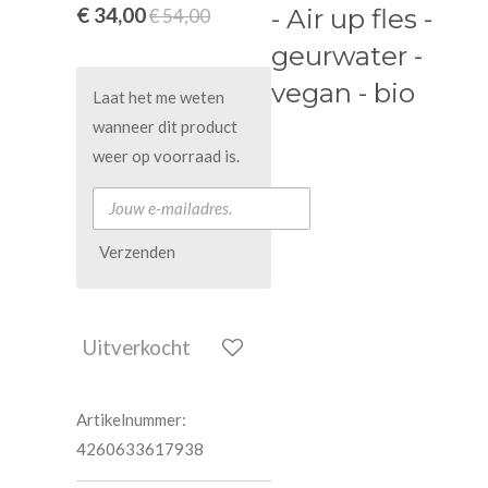
€ 34,00
- Air up fles -
€ 54,00
geurwater -
vegan - bio
Laat het me weten
wanneer dit product
weer op voorraad is.
Verzenden
Uitverkocht
Artikelnummer:
4260633617938