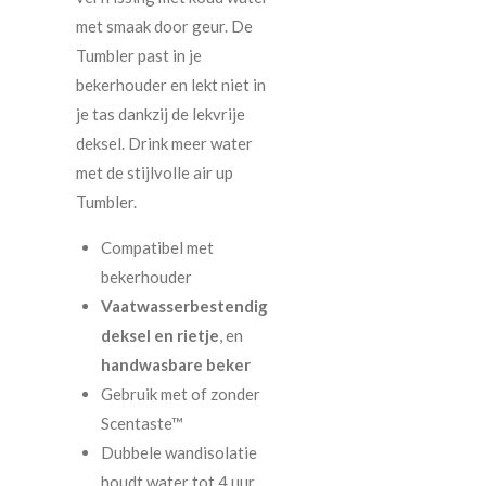
met smaak door geur. De
Tumbler past in je
bekerhouder en lekt niet in
je tas dankzij de lekvrije
deksel. Drink meer water
met de stijlvolle air up
Tumbler.
Compatibel met
bekerhouder
Vaatwasserbestendig
deksel en rietje
, en
handwasbare beker
Gebruik met of zonder
Scentaste™
Dubbele wandisolatie
houdt water tot 4 uur