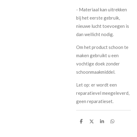
- Materiaal kan uitrekken
bij het eerste gebruik,
nieuwe lucht toevoegen is
dan wellicht nodig.
Om het product schoon te
maken gebruikt u een
vochtige doek zonder
schoonmaakmiddel.
Let op: er wordt een
reparatievel meegeleverd,
geen reparatieset.
D
D
S
D
e
e
h
e
l
e
a
l
e
l
r
e