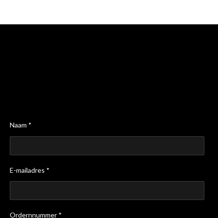
n
e
n
Naam *
E-mailadres *
Ordernnummer *