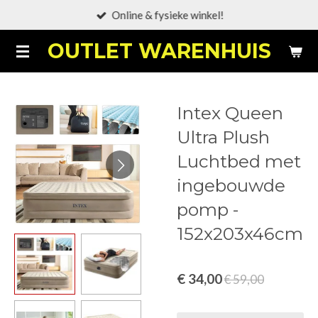
Online & fysieke winkel!
Ga
direct
OUTLET WARENHUIS
naar
de
hoofdinhoud
Intex Queen
Ultra Plush
Luchtbed met
ingebouwde
pomp -
152x203x46cm
€ 34,00
€ 59,00