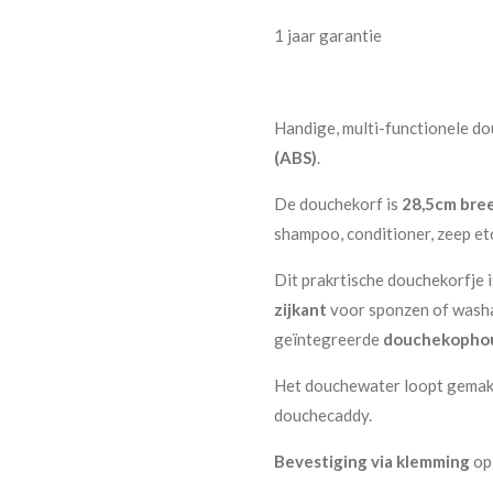
1 jaar garantie
Handige, multi-functionele d
(ABS)
.
De douchekorf is
28,5cm bre
shampoo, conditioner, zeep et
Dit prakrtische douchekorfje 
zijkant
voor sponzen of wash
geïntegreerde
douchekopho
Het douchewater loopt gemakk
douchecaddy.
Bevestiging via klemming
op