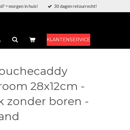
d? = morgen in huis!
30 dagen retourrecht!
KLANTENSERVICE
ouchecaddy
hroom 28x12cm -
 zonder boren -
and