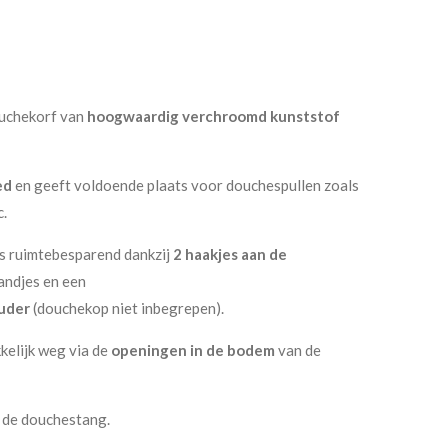
ouchekorf van
hoogwaardig verchroomd kunststof
ed
en geeft voldoende plaats voor douchespullen zoals
c.
is ruimtebesparend dankzij
2 haakjes aan de
andjes en een
uder
(douchekop niet inbegrepen).
elijk weg via de
openingen in de bodem
van de
 de douchestang.