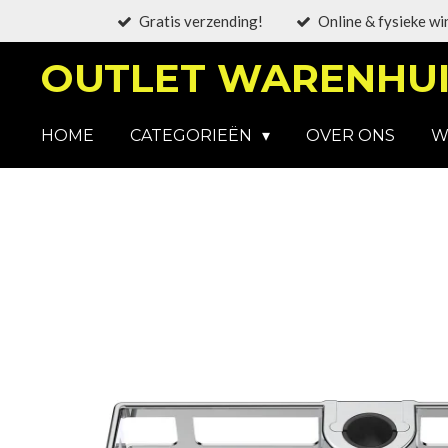
Gratis verzending!
Online & fysieke wi
Ga
direct
OUTLET WARENHUI
naar
de
hoofdinhoud
HOME
CATEGORIEËN
OVER ONS
W