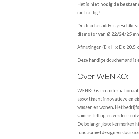
Het is
niet nodig de bestaa
niet nodig !
De douchecaddy is geschikt vo
diameter van Ø 22/24/25 m
Afmetingen (B x H x D): 28,5 x
Deze handige douchemand is er
Over WENKO:
WENKO is een internationaal
assortiment innovatieve en ei
wassen en wonen. Het bedrijf
samenstelling en verdere ontw
De belangrijkste kenmerken hi
functioneel design en duurzaa