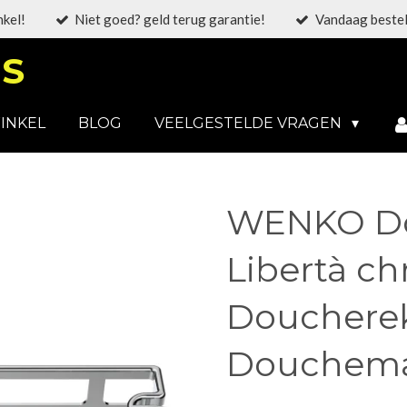
nkel!
Niet goed? geld terug garantie!
Vandaag bestel
S
INKEL
BLOG
VEELGESTELDE VRAGEN
WENKO D
Libertà c
Doucherek
Douchem