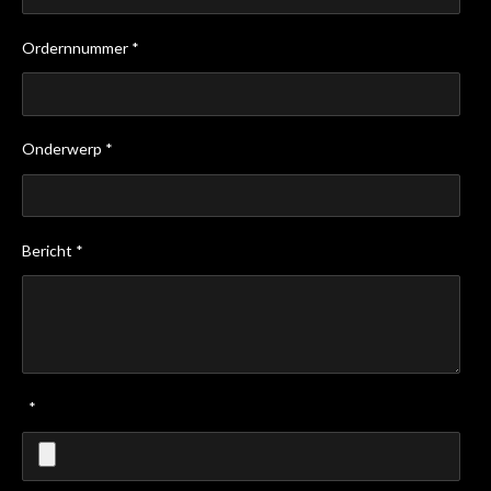
Ordernnummer *
Onderwerp *
Bericht *
*