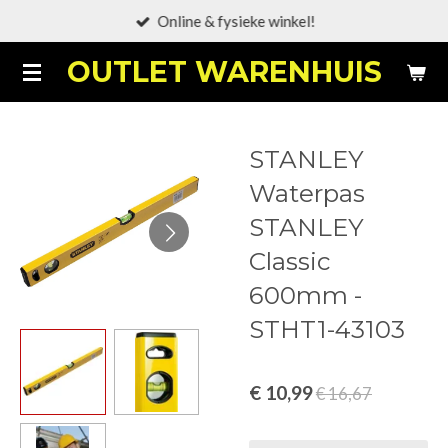
Online & fysieke winkel!
Ga
direct
OUTLET WARENHUIS
naar
de
hoofdinhoud
STANLEY
Waterpas
STANLEY
Classic
600mm -
STHT1-43103
€ 10,99
€ 16,67