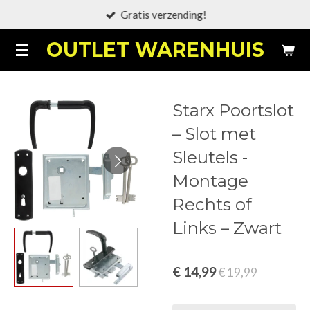
Gratis verzending!
Ga
direct
OUTLET WARENHUIS
naar
de
hoofdinhoud
Starx Poortslot
– Slot met
Sleutels -
Montage
Rechts of
Links – Zwart
€ 14,99
€ 19,99