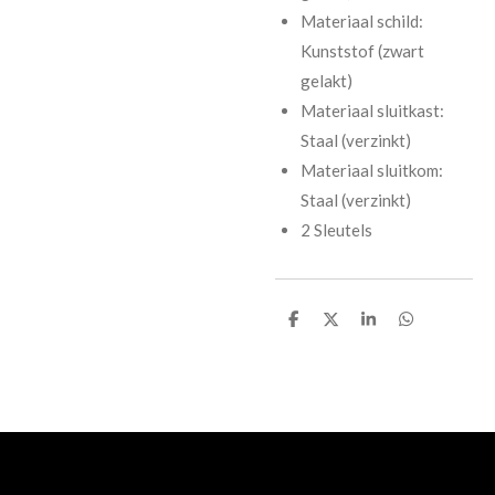
Materiaal schild:
Kunststof (zwart
gelakt)
Materiaal sluitkast:
Staal (verzinkt)
Materiaal sluitkom:
Staal (verzinkt)
2 Sleutels
D
D
S
D
e
e
h
e
l
e
a
l
e
l
r
e
n
e
n