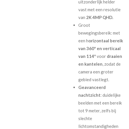
uitzonderlijk helder
vast met een resolutie
van
2K 4MP QHD.
Groot
bewegingsbereik: met
een h
orizontaal bereik
van 360º en verticaal
van 114º
voor
draaien
en kantelen
, zodat de
camera een groter
gebied vastlegt.
Geavanceerd
nachtzicht
: duidelijke
beelden met een bereik
tot 9 meter, zelfs bij
slechte
lichtomstandigheden