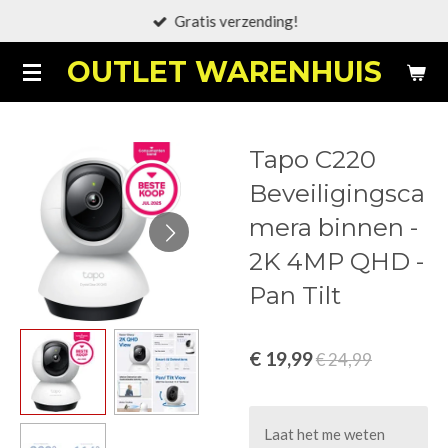
Gratis verzending!
Ga
direct
OUTLET WARENHUIS
naar
de
hoofdinhoud
Tapo C220
Beveiligingsca
mera binnen -
2K 4MP QHD -
Pan Tilt
€ 19,99
€ 24,99
Laat het me weten