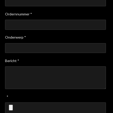
Ordernnummer *
Onderwerp *
Bericht *
*