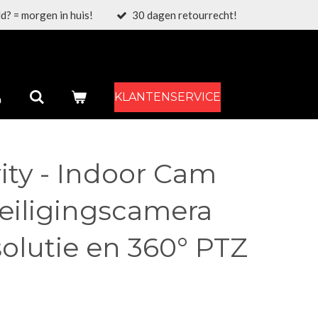
d? = morgen in huis!
30 dagen retourrecht!
KLANTENSERVICE
ity - Indoor Cam
veiligingscamera
olutie en 360° PTZ