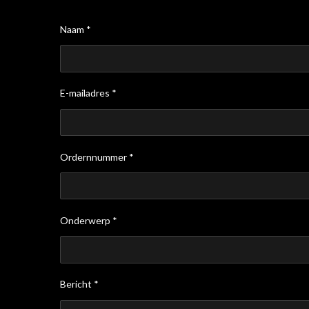
Naam *
E-mailadres *
Ordernnummer *
Onderwerp *
Bericht *