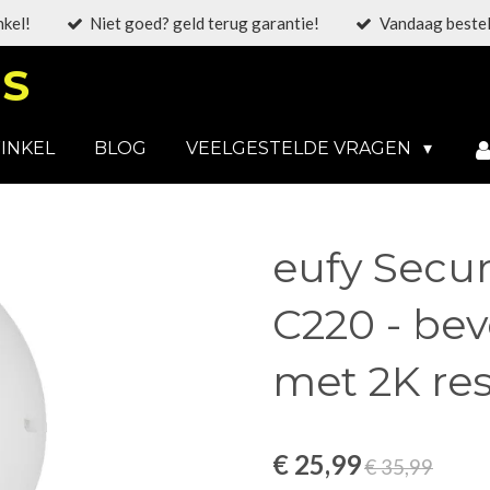
nkel!
Niet goed? geld terug garantie!
Vandaag bestel
S
INKEL
BLOG
VEELGESTELDE VRAGEN
eufy Secur
C220 - be
met 2K res
€ 25,99
€ 35,99