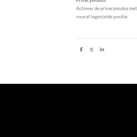
Privacymodus
Activeer de privacymodus met 
vooraf ingestelde positie.
D
D
S
e
e
h
l
e
a
e
l
r
n
e