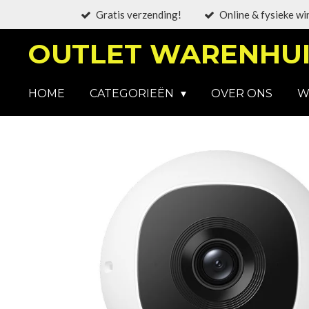
Gratis verzending!
Online & fysieke wi
Ga
direct
OUTLET WARENHUI
naar
de
hoofdinhoud
HOME
CATEGORIEËN
OVER ONS
W