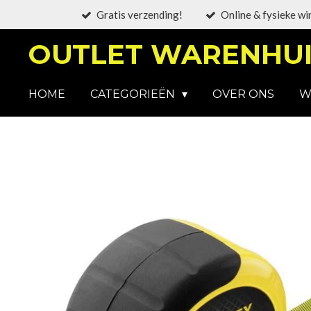
Gratis verzending!
Online & fysieke wi
Ga
direct
OUTLET WARENHUI
naar
de
hoofdinhoud
HOME
CATEGORIEËN
OVER ONS
W