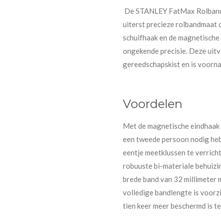
De STANLEY FatMax Rolbandm
uiterst precieze rolbandmaat 
schuifhaak en de magnetische
ongekende precisie. Deze uitv
gereedschapskist en is voorna
Voordelen
Met de magnetische eindhaak i
een tweede persoon nodig hebt
eentje meetklussen te verricht
robuuste bi-materiale behuizi
brede band van 32 millimeter m
volledige bandlengte is voor
tien keer meer beschermd is t