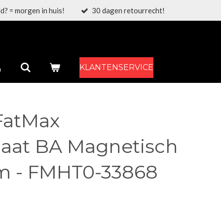
d? = morgen in huis!
30 dagen retourrecht!
KLANTENSERVICE
FatMax
aat BA Magnetisch
m - FMHT0-33868