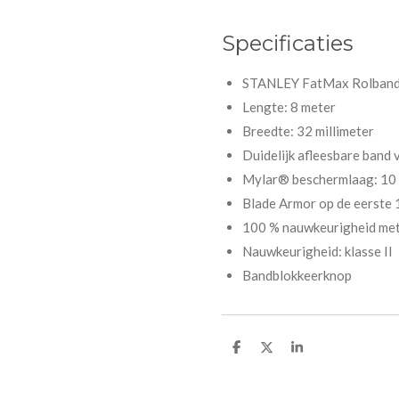
Specificaties
STANLEY FatMax Rolbandm
Lengte: 8 meter
Breedte: 32 millimeter
Duidelijk afleesbare band 
Mylar® beschermlaag: 10 k
Blade Armor op de eerste 
100 % nauwkeurigheid met
Nauwkeurigheid: klasse II
Bandblokkeerknop
D
D
S
e
e
h
l
e
a
e
l
r