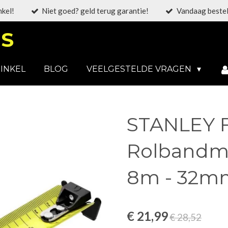
nkel!
Niet goed? geld terug garantie!
Vandaag bestel
S
INKEL
BLOG
VEELGESTELDE VRAGEN
STANLEY 
Rolbandm
8m - 32m
€ 21,99
€ 28,52