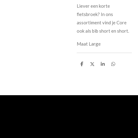
Liever een korte
fietsbroek? In ons
assortiment vind je Core
ook als bib short en short.
Maat Large
D
D
S
D
e
e
h
e
l
e
a
l
e
l
r
e
n
e
n