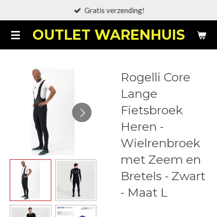
Gratis verzending!
Ga
direct
OUTLET WARENHUIS
naar
de
hoofdinhoud
Rogelli Core
Lange
Fietsbroek
Heren -
Wielrenbroek
met Zeem en
Bretels - Zwart
- Maat L