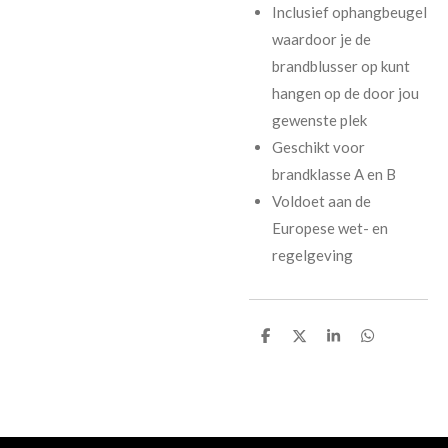
Inclusief ophangbeugel
waardoor je de
brandblusser op kunt
hangen op de door jou
gewenste plek
Geschikt voor
brandklasse A en B
Voldoet aan de
Europese wet- en
regelgeving
D
D
S
D
e
e
h
e
l
e
a
l
e
l
r
e
n
e
n