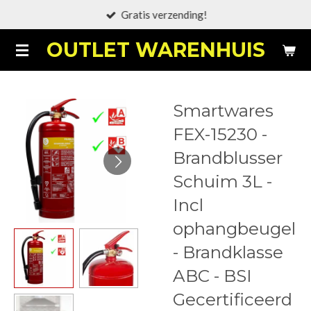
Gratis verzending!
Ga
direct
OUTLET WARENHUIS
naar
de
hoofdinhoud
Smartwares
FEX-15230 -
Brandblusser
Schuim 3L -
Incl
ophangbeugel
- Brandklasse
ABC - BSI
Gecertificeerd