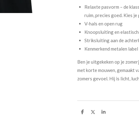
Relaxte pasvorm – de klass
ruim, precies goed. Kies je
V-hals en open rug
Knoopsluiting en elastische
Striksluiting aan de achte
Kenmerkend metalen label 
Ben je uitgekeken op je zomer
met korte mouwen, gemaakt va
zomers gevoel. Hij is licht, lu
D
D
S
e
e
h
l
e
a
e
l
r
n
e