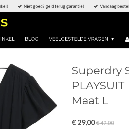
nkel!
Niet goed? geld terug garantie!
Vandaag bestel
S
INKEL
BLOG
VEELGESTELDE VRAGEN
Superdry 
PLAYSUIT 
Maat L
€ 29,00
€ 49,00