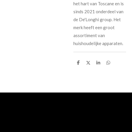
het hart van Toscane en is
sinds 2021 onderdeel van
de De'Longhi group. Het
merk heeft een groot
assortiment van
huishoudelijke apparaten.
D
D
S
D
e
e
h
e
l
e
a
l
e
l
r
e
n
e
n