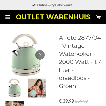
Online & fysieke winkel!
Ga
direct
OUTLET WARENHUIS
naar
de
hoofdinhoud
Ariete 2877/04
- Vintage
Waterkoker -
2000 Watt - 1.7
liter -
draadloos -
Groen
€ 39,99
€ 59,99