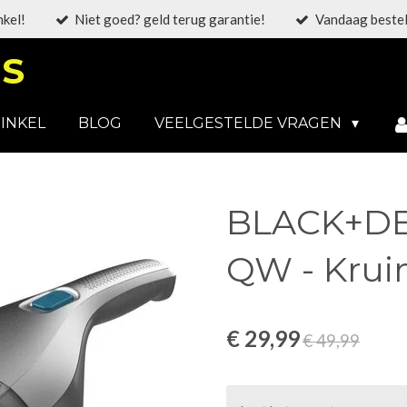
nkel!
Niet goed? geld terug garantie!
Vandaag bestel
S
INKEL
BLOG
VEELGESTELDE VRAGEN
BLACK+DE
QW - Krui
€ 29,99
€ 49,99