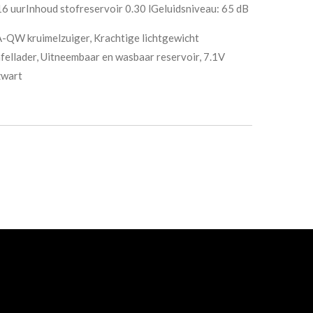
16 uur
Inhoud stofreservoir 0.30 l
Geluidsniveau: 65 dB
kruimelzuiger, Krachtige lichtgewicht
fellader, Uitneembaar en wasbaar reservoir, 7.1V
zwart