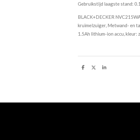
Gebruikstijd laagste stand: 0.
BLACK+DECKER NVC215WA-QW 
kruimelzuiger, Metwand- en ta
1.5Ah lithium-ion accu, kleur: 
D
D
S
e
e
h
l
e
a
e
l
r
n
e