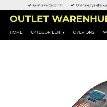
Gratis verzending!
Online & fysieke wi
Ga
direct
OUTLET WARENHUI
naar
de
hoofdinhoud
HOME
CATEGORIEËN
OVER ONS
W