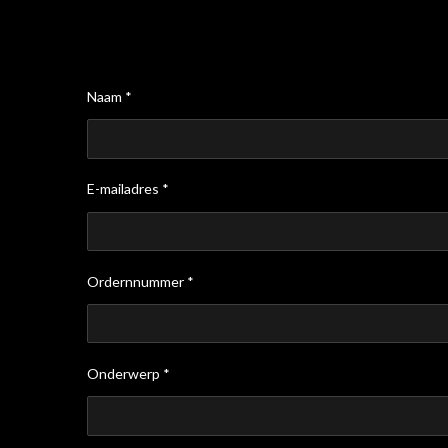
Naam *
E-mailadres *
Ordernnummer *
Onderwerp *