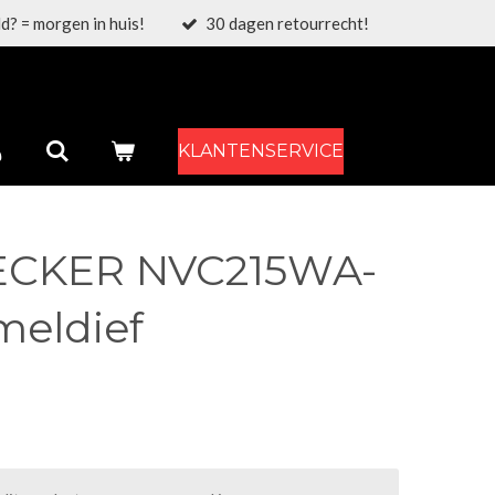
d? = morgen in huis!
30 dagen retourrecht!
KLANTENSERVICE
CKER NVC215WA-
meldief