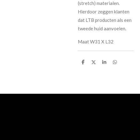
(stretch) materialen.
Hierdoor zeggen klanten
dat LTB producten als een
tweede huid aanvoelen.
Maat W31 X L32
D
D
S
D
e
e
h
e
l
e
a
l
e
l
r
e
n
e
n