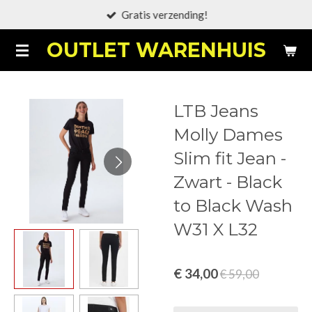
Gratis verzending!
Ga
direct
OUTLET WARENHUIS
naar
de
hoofdinhoud
LTB Jeans
Molly Dames
Slim fit Jean -
Zwart - Black
to Black Wash
W31 X L32
€ 34,00
€ 59,00