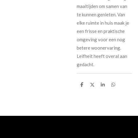
maaltijden om samen van
te kunnen genieten. Van
elke ruimte in huis maak je
een frisse en praktische
omgeving voor een nog
betere woonervaring.
Leifheit heeft overal aan
gedacht.
D
D
S
D
e
e
h
e
l
e
a
l
e
l
r
e
n
e
n