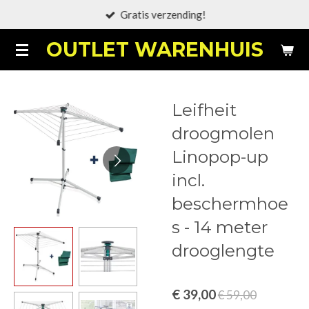
Gratis verzending!
Ga
direct
OUTLET WARENHUIS
naar
de
hoofdinhoud
Leifheit
droogmolen
Linopop-up
incl.
beschermhoe
s - 14 meter
drooglengte
€ 39,00
€ 59,00