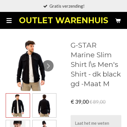
Gratis verzending!
Ga
direct
OUTLET WARENHUIS
naar
de
hoofdinhoud
G-STAR
Marine Slim
Shirt l\s Men's
Shirt - dk black
gd -Maat M
€ 39,00
€ 89,00
Laat het me weten