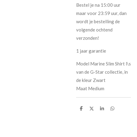
Bestel je na 15:00 uur
maar voor 23:59 uur, dan
wordt je bestelling de
volgende ochtend
verzonden!
1 jaar garantie
Model Marine Slim Shirt l\s
van de G-Star collectie, in
de kleur Zwart
Maat Medium
D
D
S
D
e
e
h
e
l
e
a
l
e
l
r
e
n
e
n